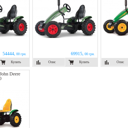
54444,
69915,
00 грн.
00 грн.
Купить
Опис
Купить
Опис
John Deere
0