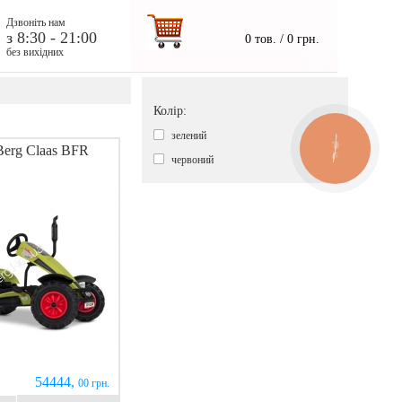
Дзвоніть нам
з 8:30 - 21:00
0 тов. / 0 грн.
без вихідних
Колір:
зелений
Berg Claas BFR
червоний
54444,
00 грн.