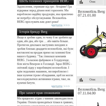
Шість головних принципів BERG
Опис
Задоволення, отримане від гри - безцінне! Гра
відкриває перед дітьми нові горизонти. Ми
Веломобіль Berg
виробляємо надійну продукцію, яка практично
07.21.01.00
не потребує обслуговування. Веломобіль
BERG прослужить вам довгі роки!
читати >>>
Історія бренду Berg
Якщо я зробив один, то чому б не зробити ще
один, або два, або три .... або навіть більше.
Протягом декількох наступних вихідних я
зробив близько двадцяти веломобілів, які були
виставлені на продаж прямо на галявині біля
нашого будинку. "Так з'явилася компанія
BERG. З власною фабрикою в Гелдерленде,
біля міста Векерою в Голландії. Зараз BERG -
світовий лідер у виробництві веломобілів. І
крім педальних машинок, ми виробляємо і
інше вуличне ігрове обладнання, щоб ви могли
насолоджуватися активними іграми, таке, як
Опис
вуличні батути.
читати >>>
Веломобіль Berg
Про захист прав споживачів
07.11.04.00
Ми працюємо згідно з чинним законодавством
України. Оплата проводиться тільки в гривнях,