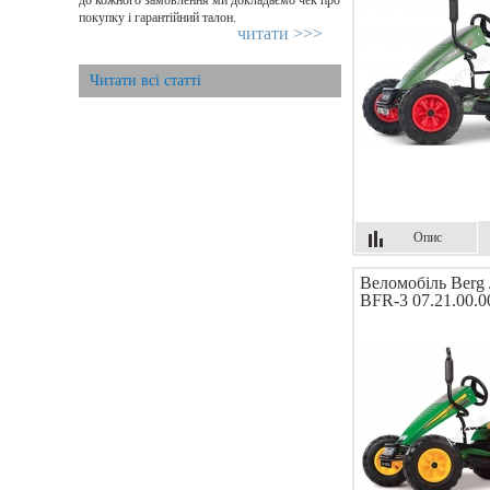
до кожного замовлення ми докладаємо чек про
покупку і гарантійний талон.
читати >>>
Читати всі статті
Опис
Веломобіль Berg 
BFR-3 07.21.00.0