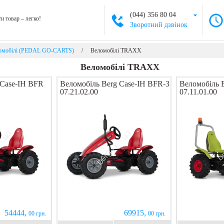
(044) 356 80 04
и товар – легко!
Зворотний дзвінок
омобілі (PEDAL GO-CARTS)
/
Веломобілі TRAXX
Веломобілі TRAXX
 Case-IH BFR
Веломобіль Berg Case-IH BFR-3
Веломобіль 
07.21.02.00
07.11.01.00
54444,
69915,
00 грн.
00 грн.