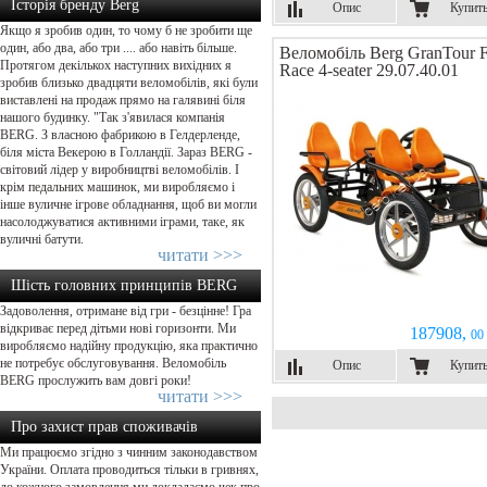
Історія бренду Berg
Опис
Купит
Якщо я зробив один, то чому б не зробити ще
один, або два, або три .... або навіть більше.
Веломобіль Berg GranTour 
Протягом декількох наступних вихідних я
Race 4-seater 29.07.40.01
зробив близько двадцяти веломобілів, які були
виставлені на продаж прямо на галявині біля
нашого будинку. "Так з'явилася компанія
BERG. З власною фабрикою в Гелдерленде,
біля міста Векерою в Голландії. Зараз BERG -
світовий лідер у виробництві веломобілів. І
крім педальних машинок, ми виробляємо і
інше вуличне ігрове обладнання, щоб ви могли
насолоджуватися активними іграми, таке, як
вуличні батути.
читати >>>
Шість головних принципів BERG
Задоволення, отримане від гри - безцінне! Гра
відкриває перед дітьми нові горизонти. Ми
187908,
00 
виробляємо надійну продукцію, яка практично
не потребує обслуговування. Веломобіль
Опис
Купит
BERG прослужить вам довгі роки!
читати >>>
Про захист прав споживачів
Ми працюємо згідно з чинним законодавством
України. Оплата проводиться тільки в гривнях,